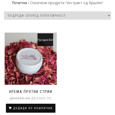
Почетна
/ Означени продукти “екстракт од бршлен”
Продажба!
КРЕМА ПРОТИВ СТРИИ
Original
Current
ДЕН
550.00
ДЕН
490.00
price
price
was:
is:
ДОДАДИ ВО КОШНИЧКА
ден550.00.
ден490.00.