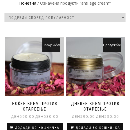
Почетна
/ Означени продукти “anti age cream”
Продажба!
Продажба!
НОЌЕН КРЕМ ПРОТИВ
ДНЕВЕН КРЕМ ПРОТИВ
СТАРЕЕЊЕ
СТАРЕЕЊЕ
Original
Current
Original
Curren
ДЕН
590.00
ДЕН
530.00
ДЕН
590.00
ДЕН
530.00
price
price
price
price
was:
is:
was:
is:
ДОДАДИ ВО КОШНИЧКА
ДОДАДИ ВО КОШНИЧКА