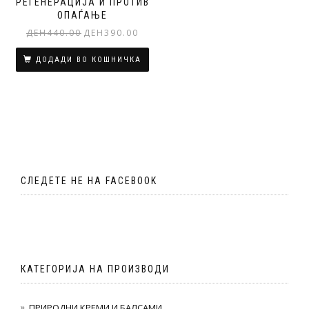
РЕГЕНЕРАЦИЈА И ПРОТИВ
ОПАЃАЊЕ
Original
Current
ДЕН
440.00
ДЕН
390.00
price
price
was:
is:
ДОДАДИ ВО КОШНИЧКА
ден440.00.
ден390.00.
СЛЕДЕТЕ НЕ НА FACEBOOK
КАТЕГОРИЈА НА ПРОИЗВОДИ
ПРИРОДНИ КРЕМИ И БАЛСАМИ