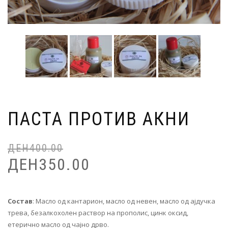
ПАСТА ПРОТИВ АКНИ
ДЕН
400.00
Or
Cu
pr
pr
ДЕН
350.00
wa
is:
де
де
Состав
: Масло од кантарион, масло од невен, масло од ајдучка
трева, безалкохолен раствор на прополис, цинк оксид,
етерично масло од чајно дрво.