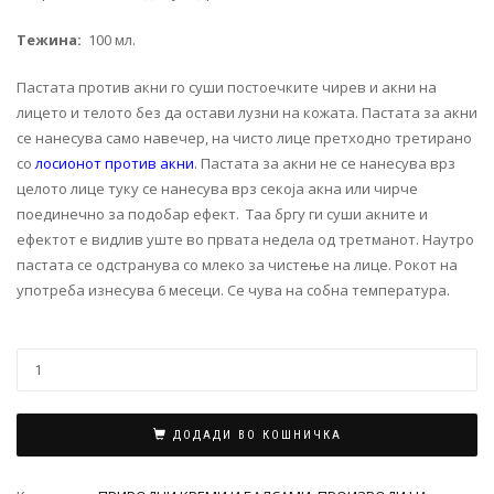
Тежина:
100 мл.
Пастата против акни го суши постоечките чирев и акни на
лицето и телото без да остави лузни на кожата. Пастата за акни
се нанесува само навечер, на чисто лице претходно третирано
со
лосионот против акни
. Пастата за акни не се нанесува врз
целото лице туку се нанесува врз секоја акна или чирче
поединечно за подобар ефект. Таа бргу ги суши акните и
ефектот е видлив уште во првата недела од третманот. Наутро
пастата се одстранува со млеко за чистење на лице. Рокот на
употреба изнесува 6 месеци. Се чува на собна температура.
ДОДАДИ ВО КОШНИЧКА