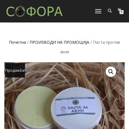
TOGGLE
0
NAVIGATION
Почетна
/
ПРОИЗВОДИ НА ПРОМОЦИЈА
/ Паста против
акни
Продажба!